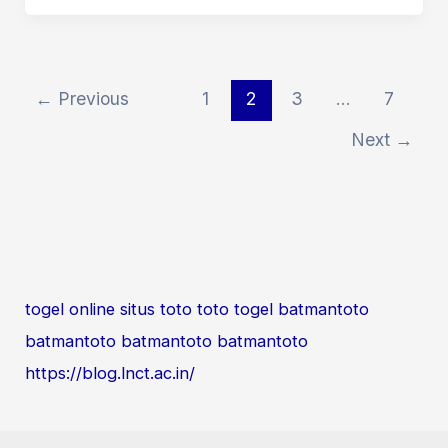
←
Previous
1
2
3
…
7
Next
→
togel online
situs toto
toto togel
batmantoto
batmantoto
batmantoto
batmantoto
https://blog.lnct.ac.in/